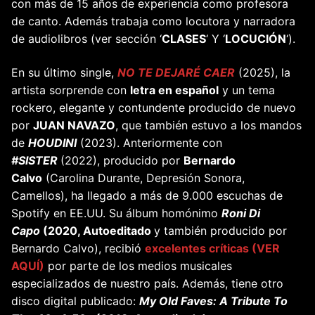
con más de 15 años de experiencia como profesora
de canto. Además trabaja como locutora y narradora
de audiolibros (ver sección ‘
CLASES
‘ Y ‘
LOCUCIÓN
‘).
En su último single,
NO TE DEJARÉ CAER
(2025), la
artista sorprende con
letra en español
y un tema
rockero, elegante y contundente producido de nuevo
por
JUAN NAVAZO
, que también estuvo a los mandos
de
HOUDINI
(2023). Anteriormente con
#SISTER
(2022), producido por
Bernardo
Calvo
(Carolina Durante, Depresión Sonora,
Camellos), ha llegado a más de 9.000 escuchas de
Spotify en EE.UU. Su álbum homónimo
Roni Di
Capo
(2020, Autoeditado
y también producido por
Bernardo Calvo), recibió
excelentes críticas (VER
AQUÍ)
por parte de los medios musicales
especializados de nuestro país. Además, tiene otro
disco digital publicado:
My Old Faves: A Tribute To