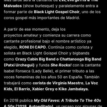
Malvados
(show burlesque) y paralelamente entra a
formar parte de
Black Light Gospel Choir
, uno de los
coros gospel más importantes de Madrid.
A partir de ese momento, deja los
proyectos
amateur
y comienza su carrera como
cantante profesional bajo el nombre artístico ya
elegido,
RONI DI CAPO
. Continúa como corista y
solista en Black Light Goispel Choir y bigbands
como
Crazy Cabin Big Band o Chattanooga Big Band
(Patxi Urchegui)
y funda
She Rocks!
con la cantante
Isabel Fonseca (Lady Belle), el primer tributo a las
voces femeninas de los años 50 en España. También
trabajará como
corista de Virginia Maestro
,
La Voz
Kids, El Barrio, Xabier Grey o Kike Jambalaya.
En 2018 publica
My Old Faves: A Tribute To The 40s
& 50s
(2018, Autoeditado),
un repaso por algunas de