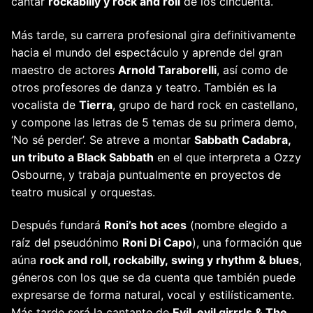
cantar
rockabilly y rock and roll
de los cincuenta.
Más tarde, su carrera profesional gira definitivamente
hacia el mundo del espectáculo y aprende del gran
maestro de actores
Arnold Taraborelli
, así como de
otros profesores de danza y teatro. También es la
vocalista de
Tierra
, grupo de hard rock en castellano,
y compone las letras de 5 temas de su primera demo,
‘No sé perder’. Se atreve a montar
Sabbath Cadabra,
un tributo a Black Sabbath
en el que interpreta a Ozzy
Osbourne, y trabaja puntualmente en proyectos de
teatro musical y orquestas.
Después fundará
Roni’s hot aces
(nombre elegido a
raíz del pseudónimo
Roni Di Capo
), una formación que
aúna
rock and roll, rockabilly, swing y rhythm & blues
,
géneros con los que se da cuenta que también puede
expresarse de forma natural, vocal y estilísticamente.
Más tarde será la cantante de
Evil, evil girrrls & The