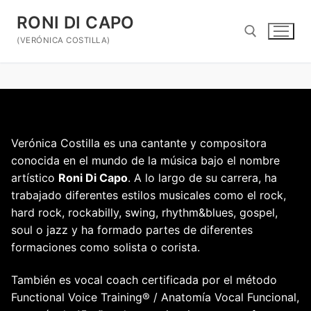
Ir
RONI DI CAPO
al
contenido
(VERÓNICA COSTILLA)
Buscar:
Verónica Costilla es una cantante y compositora
conocida en el mundo de la música bajo el nombre
artístico
Roni Di Capo
. A lo largo de su carrera, ha
trabajado diferentes estilos musicales como el rock,
hard rock, rockabilly, swing, rhythm&blues, gospel,
soul o jazz y ha formado partes de diferentes
formaciones como solista o corista.
También es
vocal coach certificada
por el método
Functional Voice Training®
/ Anatomía Vocal Funcional
,